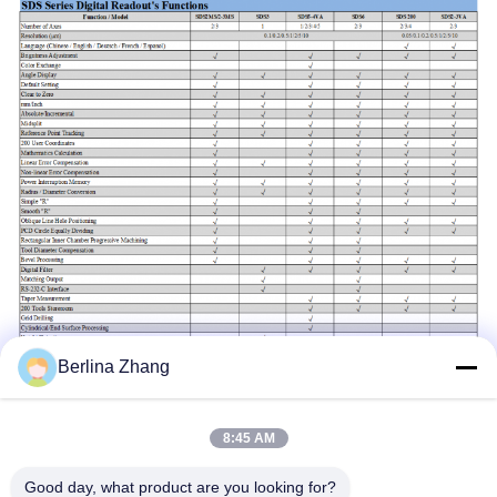
Berlina Zhang
8:45 AM
Schlagworte:
Good day, what product are you looking for?