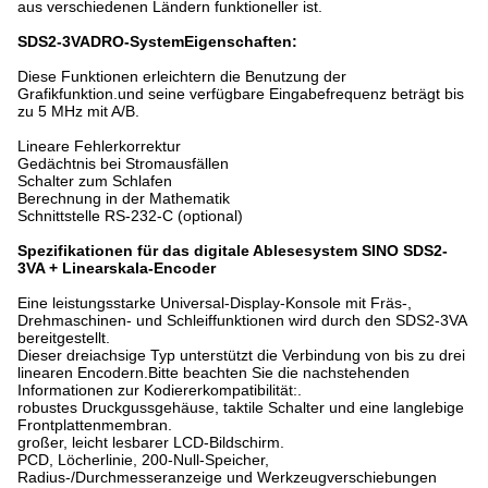
aus verschiedenen Ländern funktioneller ist.
SDS2-3VA
DRO-System
Eigenschaften:
Diese Funktionen erleichtern die Benutzung der
Grafikfunktion.und seine verfügbare Eingabefrequenz beträgt bis
zu 5 MHz mit A/B.
Lineare Fehlerkorrektur
Gedächtnis bei Stromausfällen
Schalter zum Schlafen
Berechnung in der Mathematik
Schnittstelle RS-232-C (optional)
Spezifikationen für das digitale Ablesesystem SINO SDS2-
3VA + Linearskala-Encoder
Eine leistungsstarke Universal-Display-Konsole mit Fräs-,
Drehmaschinen- und Schleiffunktionen wird durch den SDS2-3VA
bereitgestellt.
Dieser dreiachsige Typ unterstützt die Verbindung von bis zu drei
linearen Encodern.Bitte beachten Sie die nachstehenden
Informationen zur Kodiererkompatibilität:.
robustes Druckgussgehäuse, taktile Schalter und eine langlebige
Frontplattenmembran.
großer, leicht lesbarer LCD-Bildschirm.
PCD, Löcherlinie, 200-Null-Speicher,
Radius-/Durchmesseranzeige und Werkzeugverschiebungen