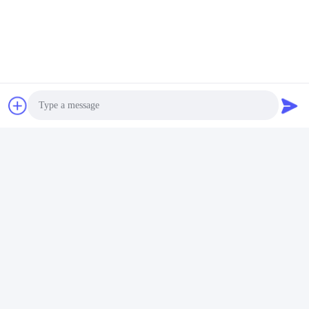
Photo
Video Call
Audio Call
Schlagworte: