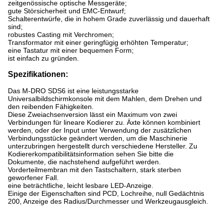
zeitgenössische optische Messgeräte;
gute Störsicherheit und EMC-Entwurf;
Schalterentwürfe, die in hohem Grade zuverlässig und dauerhaft
sind;
robustes Casting mit Verchromen;
Transformator mit einer geringfügig erhöhten Temperatur;
eine Tastatur mit einer bequemen Form;
ist einfach zu gründen.
Spezifikationen:
Das M-DRO SDS6 ist eine leistungsstarke
Universalbildschirmkonsole mit dem Mahlen, dem Drehen und
den reibenden Fähigkeiten.
Diese Zweiachsenversion lässt ein Maximum von zwei
Verbindungen für lineare Kodierer zu. Äxte können kombiniert
werden, oder der Input unter Verwendung der zusätzlichen
Verbindungsstücke geändert werden, um die Maschinerie
unterzubringen hergestellt durch verschiedene Hersteller. Zu
Kodiererkompatibilitätsinformation sehen Sie bitte die
Dokumente, die nachstehend aufgeführt werden.
Vorderteilmembran mit den Tastschaltern, stark sterben
geworfener Fall.
eine beträchtliche, leicht lesbare LED-Anzeige.
Einige der Eigenschaften sind PCD, Lochreihe, null Gedächtnis
200, Anzeige des Radius/Durchmesser und Werkzeugausgleich.