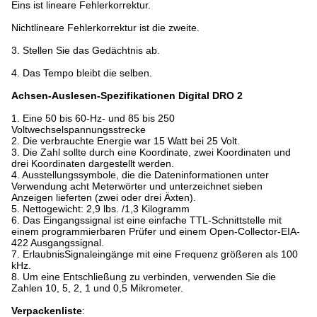
Eins ist lineare Fehlerkorrektur.
Nichtlineare Fehlerkorrektur ist die zweite.
3. Stellen Sie das Gedächtnis ab.
4. Das Tempo bleibt die selben.
Achsen-Auslesen-Spezifikationen Digital DRO 2
1. Eine 50 bis 60-Hz- und 85 bis 250
Voltwechselspannungsstrecke
2. Die verbrauchte Energie war 15 Watt bei 25 Volt.
3. Die Zahl sollte durch eine Koordinate, zwei Koordinaten und
drei Koordinaten dargestellt werden.
4. Ausstellungssymbole, die die Dateninformationen unter
Verwendung acht Meterwörter und unterzeichnet sieben
Anzeigen lieferten (zwei oder drei Äxten).
5. Nettogewicht: 2,9 lbs. /1,3 Kilogramm
6. Das Eingangssignal ist eine einfache TTL-Schnittstelle mit
einem programmierbaren Prüfer und einem Open-Collector-EIA-
422 Ausgangssignal.
7. ErlaubnisSignaleingänge mit eine Frequenz größeren als 100
kHz.
8. Um eine Entschließung zu verbinden, verwenden Sie die
Zahlen 10, 5, 2, 1 und 0,5 Mikrometer.
Verpackenliste
: