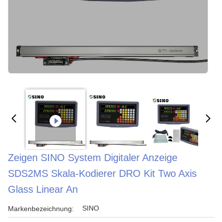
Zeigen SINO System Digitaler Anzeige
SDS2MS Skala-Kodierer DRO Kit Two Axis
Glass Linear An
SINO
Markenbezeichnung: