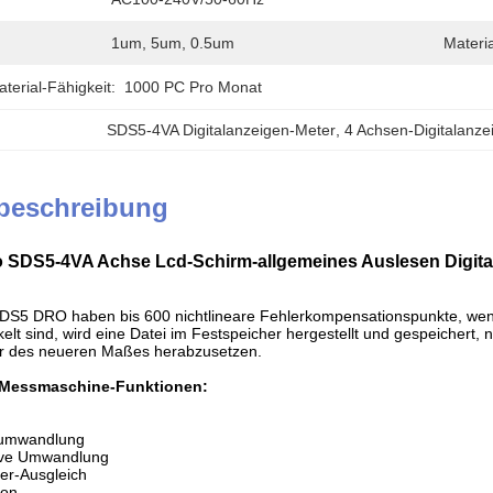
:
1um, 5um, 0.5um
Materia
erial-Fähigkeit:
1000 PC Pro Monat
SDS5-4VA Digitalanzeigen-Meter
, 
4 Achsen-Digitalanze
beschreibung
o SDS5-4VA Achse Lcd-Schirm-allgemeines Auslesen Digita
DS5 DRO haben bis 600 nichtlineare Fehlerkompensationspunkte, wenn 
elt sind, wird eine Datei im Festspeicher hergestellt und gespeichert
r des neueren Maßes herabzusetzen.
Messmaschine-Funktionen
:
ßumwandlung
tive Umwandlung
ler-Ausgleich
ion