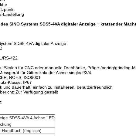
ktur
atzpunkt
s-Einstellung
 des SINO Systems SDS5-4VA digitaler Anzeige +
kratzender Mach
 System SDS5-4VA digitaler Anzeige
RO
TL/RS-422
- Skalen für CNC oder manuelle Drehbänke, Präge-/boring/grinding-
Messgerät für Gitterskala der Achse single/2/3/4
 CER, ROHS, ISO9001
utz-Klasse: IP67
k und dauerhaft, einfach zu installieren, benutzerfreundlich
bericht: Zur Verfügung gestellt
e
:
nzeige SDS5-4VA 4 Achse LED
eckung
-Handbuch (englisch)