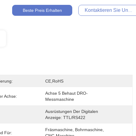
Kontaktieren Sie Uns Je
Beste Preis Erhalten
zierung:
CE,RoHS
Achse 5 Behaut DRO-
er Achse:
Messmaschine
Ausrüstungen Der Digitalen 
Anzeige: TTL/RS422
Fräsmaschine, Bohrmaschine, 
d Für:
CNC-Maschine