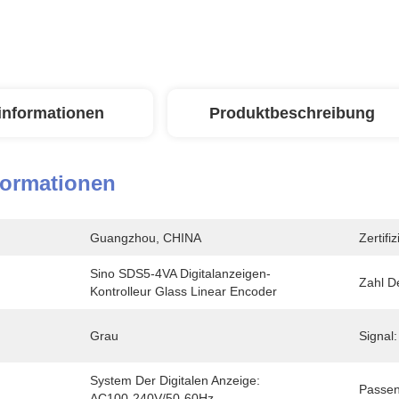
linformationen
Produktbeschreibung
formationen
Guangzhou, CHINA
Zertifi
Sino SDS5-4VA Digitalanzeigen-
Zahl D
Kontrolleur Glass Linear Encoder
Grau
Signal:
System Der Digitalen Anzeige:  
Passen
AC100-240V/50-60Hz