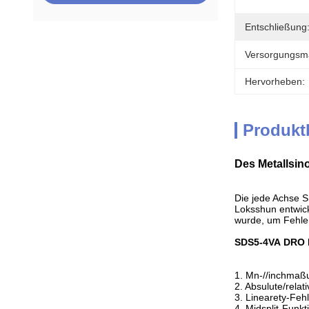
Entschließung
Versorgungsmat
Hervorheben:
Produkt
Des Metallsin
Die jede Achse S
Loksshun entwick
wurde, um Fehle
SDS5-4VA
DRO
1. Mn-//inchma
2. Absulute/rela
3. Linearety-Feh
4. Midsplit-Funkt