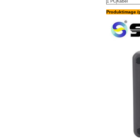
1 PC
Kabel
Produktimage /