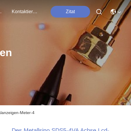
tungen
Kontaktieren Sie Uns
Zitat
ten
alanzeigen-Meter-4
Des Metallsino SDS5-4VA Achse Lcd-