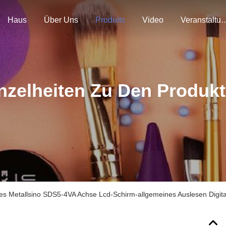
Haus
Über Uns
Produits
Video
Veranstal
nzelheiten Zu Den Produk
es Metallsino SDS5-4VA Achse Lcd-Schirm-allgemeines Auslesen Digit