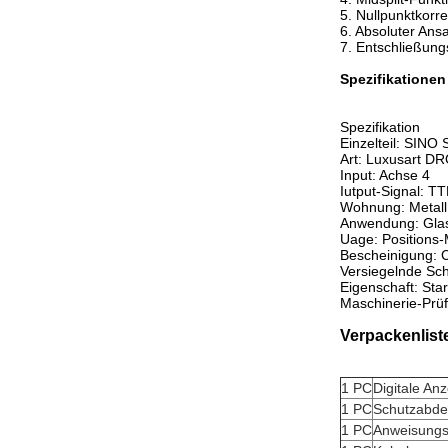
5. Nullpunktkorre
6. Absoluter Ans
7. Entschließung
Spezifikationen
Spezifikation
Einzelteil: SINO
Art: Luxusart D
Input: Achse 4
Iutput-Signal: T
Wohnung: Metall
Anwendung: Glas
Uage: Positions-
Bescheinigung:
Versiegelnde Sch
Eigenschaft: Star
Maschinerie-Prüf
Verpackenlist
1 PC
Digitale A
1 PC
Schutzabd
1 PC
Anweisungs