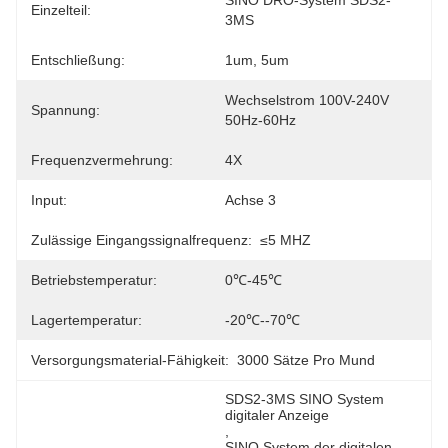
SINO DRO-System SDS2-
Einzelteil:
3MS
Entschließung:
1um, 5um
Wechselstrom 100V-240V 
Spannung:
50Hz-60Hz
Frequenzvermehrung:
4X
Input:
Achse 3
Zulässige Eingangssignalfrequenz:
≤5 MHZ
Betriebstemperatur:
0℃-45℃
Lagertemperatur:
-20℃--70℃
Versorgungsmaterial-Fähigkeit:
3000 Sätze Pro Mund
SDS2-3MS SINO System 
digitaler Anzeige
, 
SINO System der digitalen 