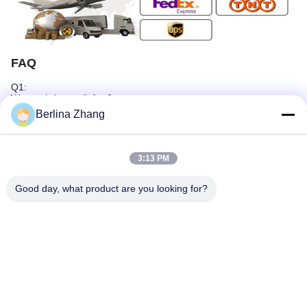
FAQ
Q1:
Wann wird es geliefert?
: 5-8days
Berlina Zhang
Q2:
Könnte ich einen Blick an der Probe haben?
3:13 PM
: Zweifellos können wir Ihnen ein Beispielbild des Produktes
schicken, damit Sie die Qualität überprüfen können.
Good day, what product are you looking for?
Q3:
Wie lang garantiert das Produkt Qualität?
: Wir bieten eine Jahrgarantie für unser Produkt an, und unser
Produkt hat die strenge Qualitätsprüfung.
Q4:
Ist es annehmbar, mein Logo auf dem Produkt zu drucken?
: Ja. Informieren Sie uns bitte formal vor unserer Produktion und
bestätigen Sie den Entwurf, der erstens auf unserer Probe
basiert.