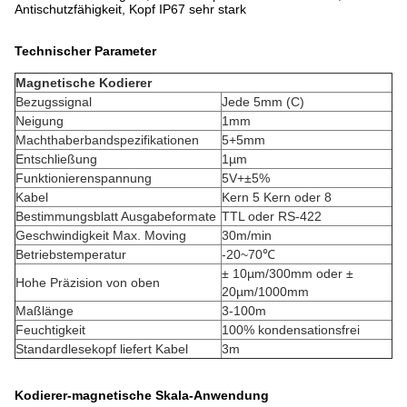
Antischutzfähigkeit, Kopf IP67 sehr stark
Technischer Parameter
Magnetische Kodierer
Bezugssignal
Jede 5mm (C)
Neigung
1mm
Machthaberbandspezifikationen
5+5mm
Entschließung
1µm
Funktionierenspannung
5V+±5%
Kabel
Kern 5 Kern oder 8
Bestimmungsblatt Ausgabeformate
TTL oder RS-422
Geschwindigkeit Max. Moving
30m/min
Betriebstemperatur
-20~70℃
± 10µm/300mm oder ±
Hohe Präzision von oben
20µm/1000mm
Maßlänge
3-100m
Feuchtigkeit
100% kondensationsfrei
Standardlesekopf liefert Kabel
3m
Kodierer-magnetische Skala-Anwendung