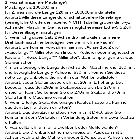
1, was ist maximale Maßlänge?
Maßlänge bis 100,000mm
für 2, was sind die Länge 120mm~ 100000mm darstellen?
Antwort: Alle diese Längendurchschnitttabellen-Reiselänge
(bewegliche Größe der Tabelle, NICHT Tabellengröße) der x-yz
Achse der Maschine. Sie müssen möglicherweise Extra-5,5 Zoll
für Gesamtlänge hinzufügen.
3, wenn ich ganzen Satz 2 Achse dro mit Skalen für meine
Drehbankmaschine benötigen, wie wenn ich sie kaufe?
Antwort: Sie können vorwählen, sie sind „Achse 1pc 2 dro“
„Reiselänge ** Millimeter von linearer Kodierer oder magnetischer
Kodierer“ „Reise Länge *** Millimeter“, dann empfangen Sie, was
Sie wünschen.
4, meine bewegliche Länge der Achse der Maschine x ist 260mm,
und bewegliche Länge y-Achse ist 530mm, können Sie diese
nette Länge anbieten, die nicht in den Wahlen auflistete?
Antwort: Jeder Skalamessbereich hat 20mm Erhöhung. Das
bedeutet, dass der 250mm Skalamessbereich bis 270mm
erreichen kann. So können Sie die 270mm Skala und 570mm
Skala für Ihre Maschine vorwählen.
5, wenn 1-teilige Skala des einzigen Kaufes I separat, kann ich
das Benutzerhandbuch erhalten?
Antwort: Das Benutzerhandbuch kommt mit DRO, aber Sie
können mit dem Verkäufer in Verbindung treten, um Download zu
erhalten.
6, was sollte ich für meine Drehbank oder Mühle wählen?
Antwort: Die Drehbank ist normalerweise ein Auslesen mit 2
Achsen, während die Mühle entweder 2 Achse oder Achse 3 sein