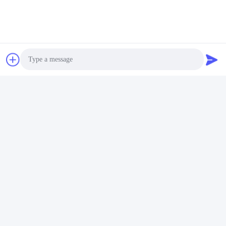
Photo
Video Call
Audio Call