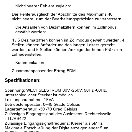
Nichtlinearer Fehlerausgleich:
Der Fehlerausgleich der Abschnitte des Maximums 40
nichtlineare, zum der Bearbeitungspräzision zu verbessern.
Die Anzahlen von Dezimalziffern können im Zollmodus
gewählt werden:
4 / 5 Dezimalziffern können im Zollmodus gewählt werden. 4
Stellen können Anforderung des langen Leiters gerecht
werden, und 5 Stellen können Anzeige der hohen Präzision
zufriedenstellen.
Kommunikation:
Zusammenpassender Ertrag EDM
Spezifikationen:
Spannung: WECHSELSTROM 80V~260V; 50Hz~60Hz,
unterschiedlicher Stecker ist möglich
Leistungsaufnahme: 15VA
Betriebstemperatur: 0~45 Grade Celsius
Lagertemperatur: -30~70 Grad Celsius
Zulässiges Eingangssignal des Auslesens: Rechteckwelle
TTL/RS422
Zulässige Eingangssignalfrequenz: Kleiner als 5MHz
Maximale Entschließung der Digitalanzeigenlänge: 5µm