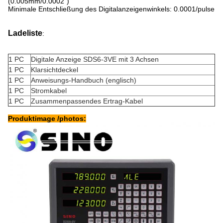
(0.005mm/0.0002“)
Minimale Entschließung des Digitalanzeigenwinkels: 0.0001/pulse
Ladeliste
:
1 PC
Digitale Anzeige SDS6-3VE mit 3 Achsen
1 PC
Klarsichtdeckel
1 PC
Anweisungs-Handbuch (englisch)
1 PC
Stromkabel
1 PC
Zusammenpassendes Ertrag-Kabel
Produktimage /photos: